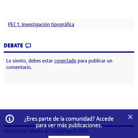
PEC 1. Investigación tipográfica
CONTRIBUTION
0
EN PEC 1. INVESTIGACIÓN TIPOGRÁFICA
DEBATE
Lo siento, debes estar
conectado
para publicar un
comentario.
×
Información
¿Eres parte de la comunidad? Accede
para ver más publicaciones.
Universitat Oberta de Catalunya © 2026