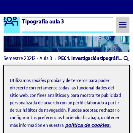
Logo Ágora
Tipografía aula 3
Saltar al contenido
Semestre 20212 - Aula 3
PEC 1. Investigación tipográfica
Navegación de entradas
: Actividad opcional 1 Tipografía
: Act
Anterior
Siguiente
Utilizamos
cookies
propias y de terceros para poder
PEC 1. Investigación tipográfi
Publicado por
ofrecerte correctamente todas las funcionalidades del
sitio web, con fines analíticos y para mostrarte publicidad
Publicado por
Laura Estefanía Fajardo Obando
personalizada de acuerdo con un perfil elaborado a partir
Visibilidad:
Fecha de publicación
13 marzo, 2022 7:03 pm
en PEC 1. Investigación tipográfica
Pública
-
11 Mar 2022
-
comentario
de tus hábitos de navegación. Puedes aceptar, rechazar o
configurar tus preferencias haciendo clic abajo, u obtener
más información en nuestra
política de cookies.