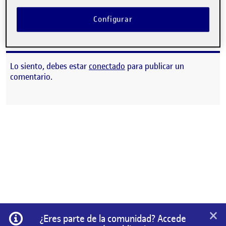
PEC 1. Investigación tipográfica
Configurar
CONTRIBUTION
0
EN INVESTIGACIÓN TIPOGRÁFICA
DEBATE
Lo siento, debes estar
conectado
para publicar un
comentario.
×
Información
¿Eres parte de la comunidad? Accede