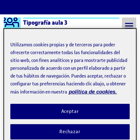
Logo Ágora
Tipografía aula 3
Saltar al contenido
Utilizamos
cookies
propias y de terceros para poder
ofrecerte correctamente todas las funcionalidades del
sitio web, con fines analíticos y para mostrarte publicidad
Semestre 20212 - Aula 3
Investigación Tipográfica
personalizada de acuerdo con un perfil elaborado a partir
Navegación de entradas
: PEC 1. Investigación tipográfica
: PEC
Anterior
Siguiente
de tus hábitos de navegación. Puedes aceptar, rechazar o
configurar tus preferencias haciendo clic abajo, u obtener
Investigación Tipográfica
Publicado por
más información en nuestra
política de cookies.
Publicado por
Camila Toral Fuster
Visibilidad:
Fecha de publicación
en Investigación Tipográfica
Pública
-
17 Mar 2022
-
comentario
Aceptar
Rechazar